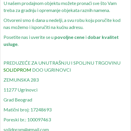
U našem prodajnom objektu možete pronaći sve što Vam
treba za gradnju i opremanje objekata raznih namena.
Otvoreni smo 6 dana u nedelji, a svu robu koju poručite kod
nas možemo i isporučiti na kućnu adresu.
Posetite nas i uverite se u
povoljne cene
i
dobar kvalitet
usluge
.
PREDUZEĆE ZA UNUTRAŠNJU I SPOLJNU TRGOVINU
SOLIDPROM
DOO UGRINOVCI
ZEMUNSKA 283
11277 Ugrinovci
Grad Beograd
Matični broj: 17248693
Poreski br.: 100097463
solidprom@gmail.com