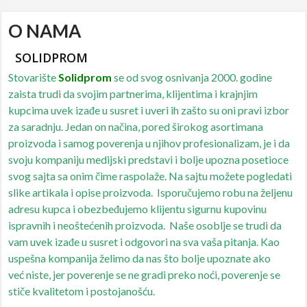
O NAMA
SOLIDPROM
Stovarište
Solidprom
se od svog osnivanja 2000. godine
zaista trudi da svojim partnerima, klijentima i krajnjim
kupcima uvek izađe u susret i uveri ih zašto su oni pravi izbor
za saradnju. Jedan on načina, pored širokog asortimana
proizvoda i samog poverenja u njihov profesionalizam, je i da
svoju kompaniju medijski predstavi i bolje upozna posetioce
svog sajta sa onim čime raspolaže. Na sajtu možete pogledati
slike artikala i opise proizvoda. Isporučujemo robu na željenu
adresu kupca i obezbeđujemo klijentu sigurnu kupovinu
ispravnih i neoštećenih proizvoda. Naše osoblje se trudi da
vam uvek izađe u susret i odgovori na sva vaša pitanja. Kao
uspešna kompanija želimo da nas što bolje upoznate ako
već niste, jer poverenje se ne gradi preko noći, poverenje se
stiče kvalitetom i postojanošću.